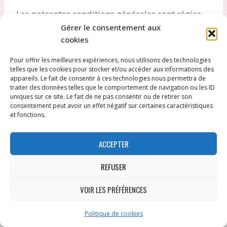
Les présentes conditions générales sont régies
par les lois de France. Tout litige relatif aux
Gérer le consentement aux
cookies
présentes conditions générales sera soumis à la
juridiction des tribunaux de France. Si une
Pour offrir les meilleures expériences, nous utilisons des technologies
partie ou une disposition des présentes
telles que les cookies pour stocker et/ou accéder aux informations des
appareils. Le fait de consentir à ces technologies nous permettra de
conditions générales est jugée par un tribunal
traiter des données telles que le comportement de navigation ou les ID
ou une autre autorité comme étant invalide
uniques sur ce site. Le fait de ne pas consentir ou de retirer son
consentement peut avoir un effet négatif sur certaines caractéristiques
et/ou inapplicable en vertu du droit applicable,
et fonctions.
cette partie ou disposition sera modifiée,
supprimée et/ou appliquée dans la plus large
ACCEPTER
mesure possible afin de donner effet à
l’intention des présentes conditions
REFUSER
générales. Les autres dispositions ne seront pas
VOIR LES PRÉFÉRENCES
affectées.
Politique de cookies