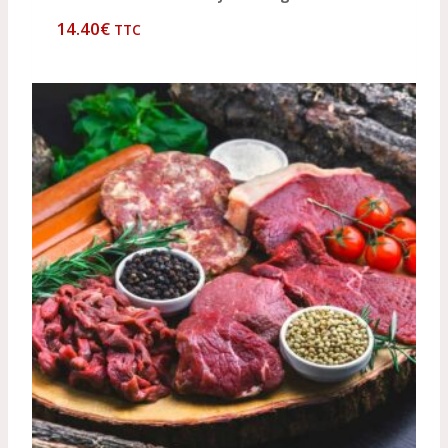
14.40
€
TTC