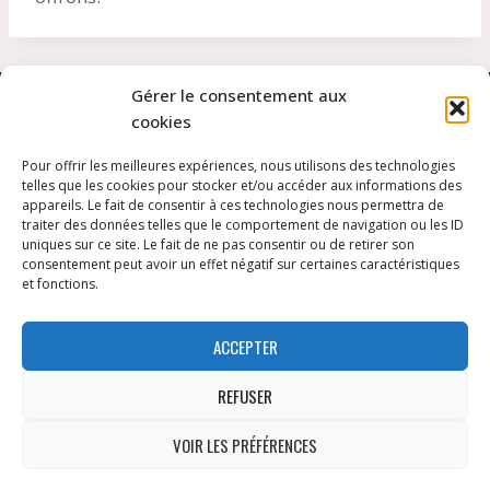
Gérer le consentement aux
cookies
Pour offrir les meilleures expériences, nous utilisons des technologies
telles que les cookies pour stocker et/ou accéder aux informations des
appareils. Le fait de consentir à ces technologies nous permettra de
traiter des données telles que le comportement de navigation ou les ID
uniques sur ce site. Le fait de ne pas consentir ou de retirer son
CONTACT
MENTIONS LÉGALES
consentement peut avoir un effet négatif sur certaines caractéristiques
et fonctions.
CONDITIONS GÉNÉRALES
POLITIQUE DE COOKIES (UE)
ACCEPTER
REFUSER
© 2026 Nord Brasero - Hébergement par
Forget
VOIR LES PRÉFÉRENCES
About IT